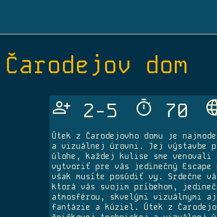
Čarodejov dom
Person_Add
Timer
Langu
2-5
70
Útek z Čarodejovho domu je najmode
a vizuálnej úrovni. Jej výstavbe p
úlohe, každej kulise sme venovali 
vytvoriť pre vás jedinečný Escape 
však musíte posúdiť vy. Srdečne vá
ktorá vás svojim príbehom, jedineč
atmosférou, skvelými vizuálnymi aj
fantázie a kúziel. Útek z Čarodejo