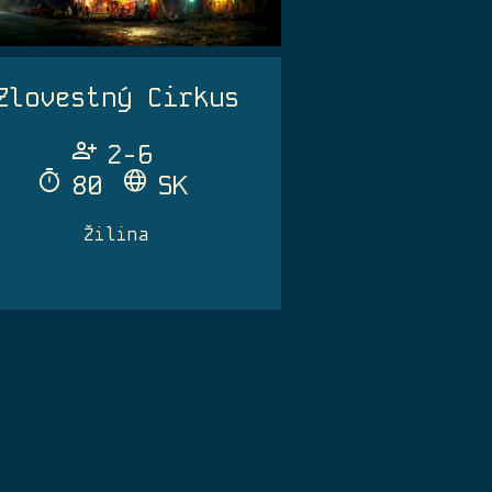
Zlovestný Cirkus
Person_Add
2-6
Timer
Language
80
SK
Žilina