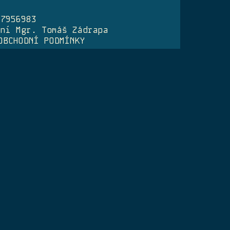
07956983
ení Mgr. Tomáš Zádrapa
OBCHODNÍ PODMÍNKY