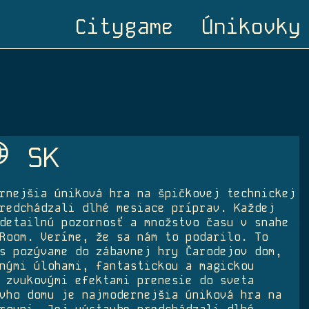
Citygame
Únikovky
age
SK
rnejšia úniková hra na špičkovej technickej
redchádzali dlhé mesiace príprav. Každej
detailnú pozornosť a množstvo času v snahe
Room. Veríme, že sa nám to podarilo. To
s pozývame do zábavnej hry Čarodejov dom,
nými úlohami, fantastickou a magickou
 zvukovými efektami prenesie do sveta
vho domu je najmodernejšia úniková hra na