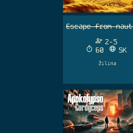
Escape from naut
Person_Add
2-5
Timer
Language
60
SK
Žilina