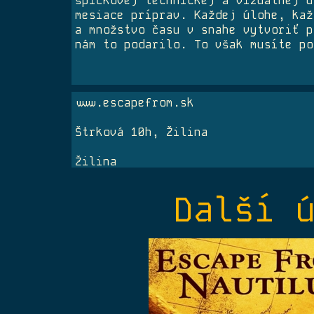
špičkovej technickej a vizuálnej ú
mesiace príprav. Každej úlohe, kaž
a množstvo času v snahe vytvoriť p
nám to podarilo. To však musíte po
www.escapefrom.sk
Štrková 10h, Žilina
Žilina
escapefrom@escapefrom.sk
Další 
+421 910 392 293