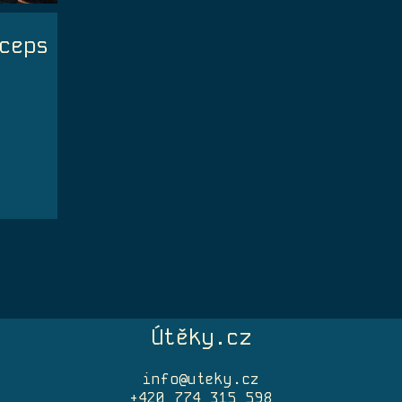
ceps
Útěky.cz
info@uteky.cz
+420 774 315 598