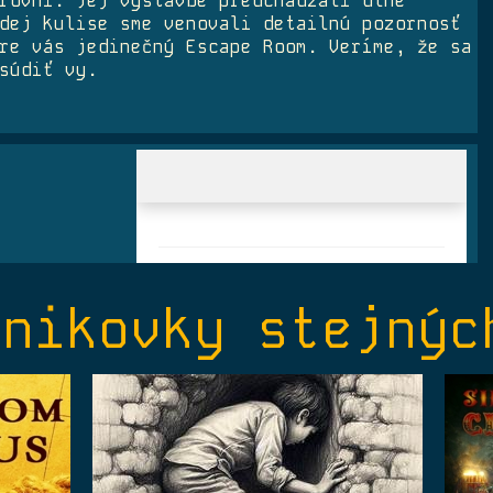
rovni. Jej výstavbe predchádzali dlhé
dej kulise sme venovali detailnú pozornosť
re vás jedinečný Escape Room. Veríme, že sa
súdiť vy.
únikovky stejnýc