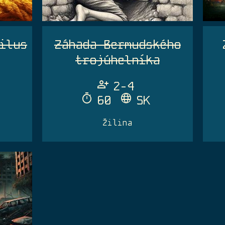
ilus
Záhada Bermudského
trojúhelníka
Person_Add
2-4
Timer
Language
60
SK
Žilina