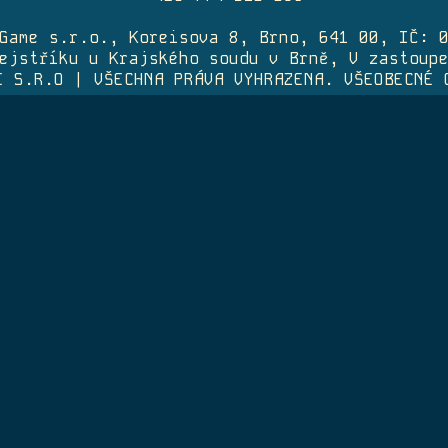
Game s.r.o., Koreisova 8, Brno, 641 00, IČ: 
ejstříku u Krajského soudu v Brně, V zastoup
E S.R.O | VŠECHNA PRÁVA VYHRAZENA.
VŠEOBECNÉ 