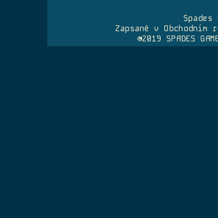
Spades 
Zapsané v Obchodním r
©2019 SPADES GAM