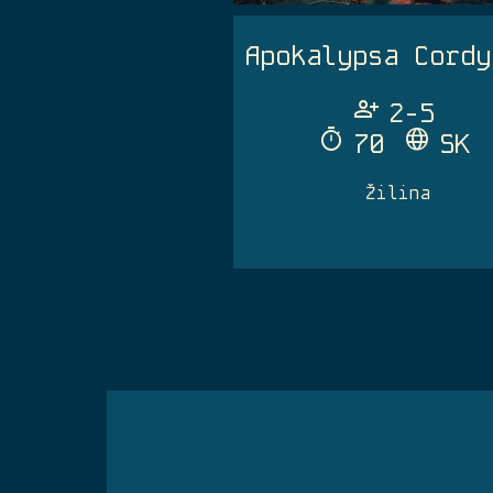
Apokalypsa Cordy
Person_Add
2-5
Timer
Language
70
SK
Žilina