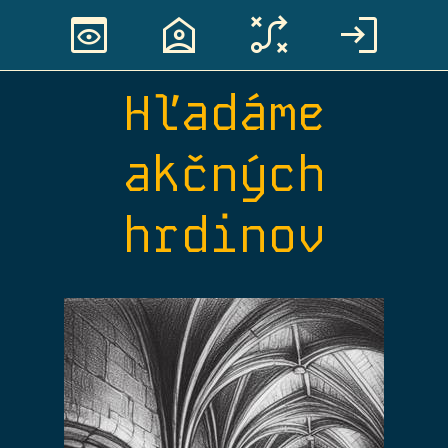
preview
location_home
tactic
login
Hľadáme
akčných
hrdinov