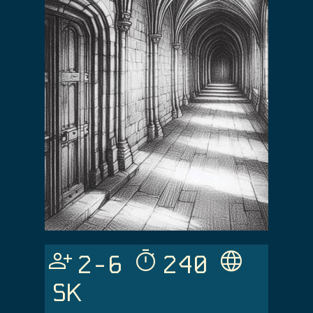
Person_Add
Timer
Language
2-6
240
SK