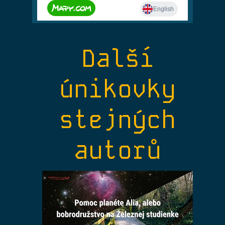
Další
únikovky
stejných
autorů