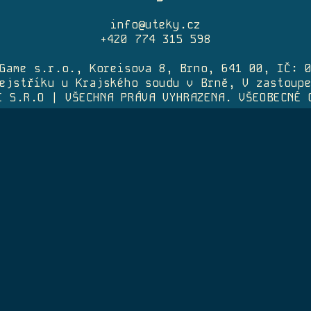
info@uteky.cz
+420 774 315 598
Game s.r.o., Koreisova 8, Brno, 641 00, IČ: 
ejstříku u Krajského soudu v Brně, V zastoup
E S.R.O | VŠECHNA PRÁVA VYHRAZENA.
VŠEOBECNÉ 