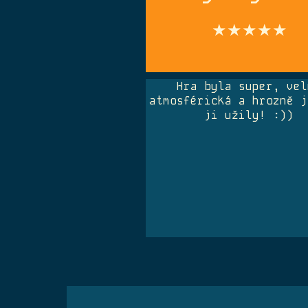
★★★★★
Hra byla super, vel
atmosférická a hrozně j
ji užily! :))