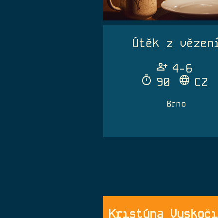
Útěk z vězen
Person_Add
4-6
Timer
Language
90
CZ
Brno
Kristýna Vyskoči