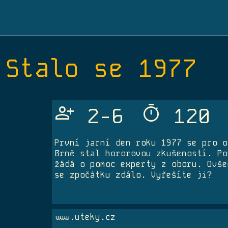
Stalo se 1977
Person_Add
Timer
2-6
120
První jarní den roku 1977 se pro o
Brně stal hororovou zkušeností. Po
žádá o pomoc experty z oboru. Ovše
se zpočátku zdálo. Vyřešíte ji?
www.uteky.cz