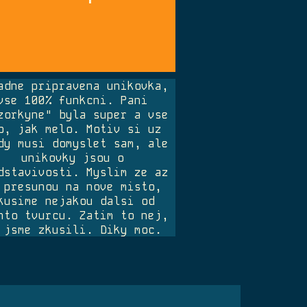
adne pripravena unikovka,
vse 100% funkcni. Pani
zorkyne" byla super a vse
o, jak melo. Motiv si uz
dy musi domyslet sam, ale
unikovky jsou o
dstavivosti. Myslim ze az
 presunou na nove misto,
kusime nejakou dalsi od
hto tvurcu. Zatim to nej,
 jsme zkusili. Diky moc.