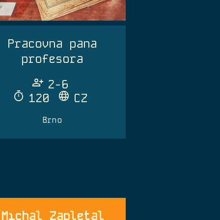
Pracovna pana
profesora
Person_Add
2-6
Timer
Language
120
CZ
Brno
Michal Zapletal