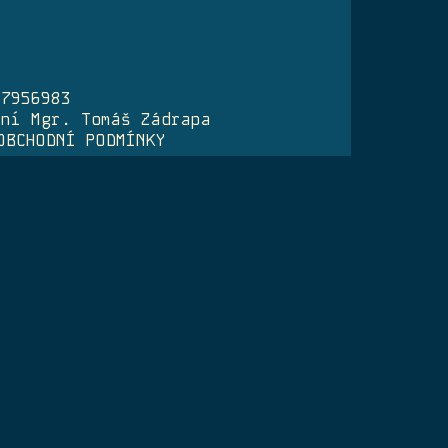
07956983
ení Mgr. Tomáš Zádrapa
OBCHODNÍ PODMÍNKY