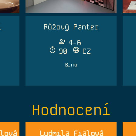
í
Růžový Panter
Person_Add
4-6
Timer
Language
90
CZ
Brno
Hodnocení
lová
Ludmila Fialová