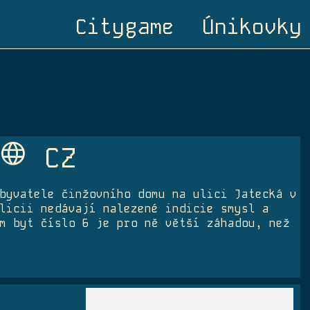
Citygame
Únikovky
Language
CZ
byvatele činžovního domu na ulici Jatecká v
licii nedávají nalezené indicie smysl a
m byt číslo 6 je pro ně větší záhadou, než