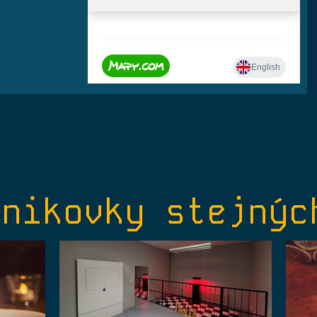
únikovky stejnýc