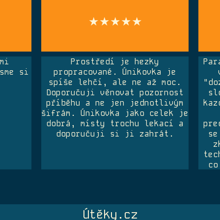
★★★★★
mi
Prostředí je hezky
Par
sme si
propracované. Únikovka je
spíše lehčí, ale ne až moc.
"do
Doporučuji věnovat pozornost
sl
příběhu a ne jen jednotlivým
kaz
šifrám. Únikovka jako celek je
dobrá, místy trochu lekací a
pre
doporučuji si ji zahrát.
se
z
tec
co
Útěky.cz