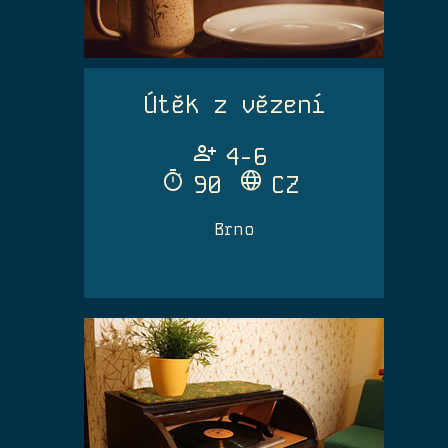
Útěk z vězení
Person_Add
4-6
Timer
Language
90
CZ
Brno