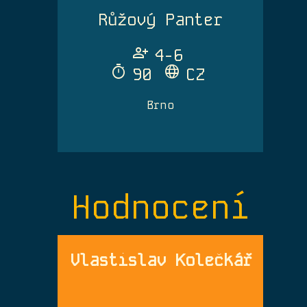
Růžový Panter
Person_Add
4-6
Timer
Language
90
CZ
Brno
Hodnocení
Vlastislav Kolečkář