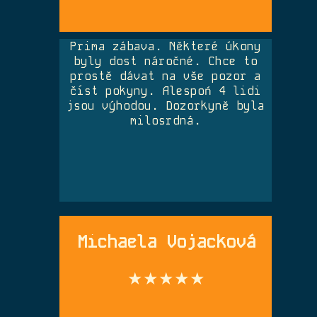
Prima zábava. Některé úkony
byly dost náročné. Chce to
prostě dávat na vše pozor a
číst pokyny. Alespoń 4 lidi
jsou výhodou. Dozorkyně byla
milosrdná.
Michaela Vojacková
★★★★★