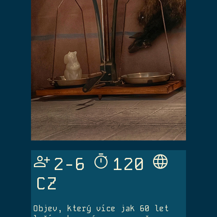
Person_Add
Timer
Language
2-6
120
CZ
Objev, který více jak 60 let