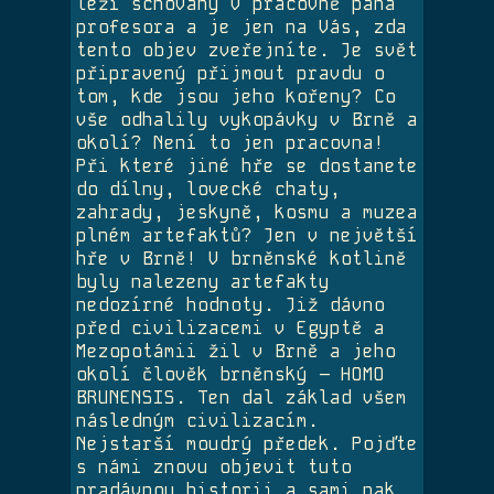
leží schovaný v pracovně pana
profesora a je jen na Vás, zda
tento objev zveřejníte. Je svět
připravený přijmout pravdu o
tom, kde jsou jeho kořeny? Co
vše odhalily vykopávky v Brně a
okolí? Není to jen pracovna!
Při které jiné hře se dostanete
do dílny, lovecké chaty,
zahrady, jeskyně, kosmu a muzea
plném artefaktů? Jen v největší
hře v Brně! V brněnské kotlině
byly nalezeny artefakty
nedozírné hodnoty. Již dávno
před civilizacemi v Egyptě a
Mezopotámii žil v Brně a jeho
okolí člověk brněnský – HOMO
BRUNENSIS. Ten dal základ všem
následným civilizacím.
Nejstarší moudrý předek. Pojďte
s námi znovu objevit tuto
pradávnou historii a sami pak