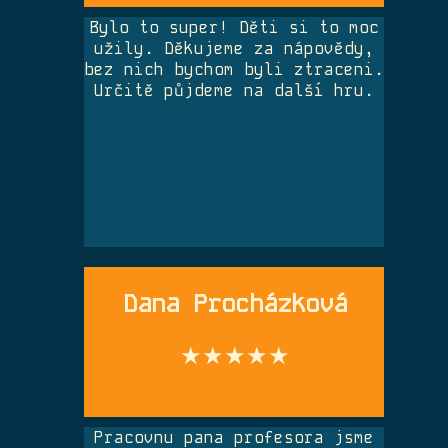
Bylo to super! Děti si to moc
užily. Děkujeme za nápovědy,
bez nich bychom byli ztraceni.
Určitě půjdeme na další hru.
Dana Procházková
★★★★★
Pracovnu pana profesora jsme