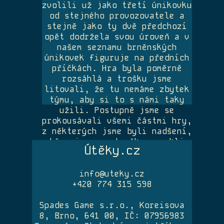
zvolili už jako třetí únikovku
od stejného provozovatele a
stejně jako ty dvě předchozí
opět dodržela svou úroveň a v
našem seznamu brněnských
únikovek figuruje na předních
příčkách. Hra byla poměrně
rozsáhlá a trošku jsme
litovali, že tu nemáme zbytek
týmu, aby si to s námi taky
užili. Postupně jsme se
prokousávali všemi částmi hry,
z některých jsme byli nadšení,
občas jsme se trošku zasekli,
Útěky.cz
ale nakonec jsme se zdárně
dobrali až do muzea, abychom
se mohli pozdravit s místním
info@uteky.cz
neandrtálským mužem. Nejvíc se
+420 774 315 598
nám líbila asi zahrada a
jeskyně. Díky za prima zábavu
Spades Game s.r.o., Koreisova
a pokud bude další únikovka od
8, Brno, 641 00, IČ: 07956983