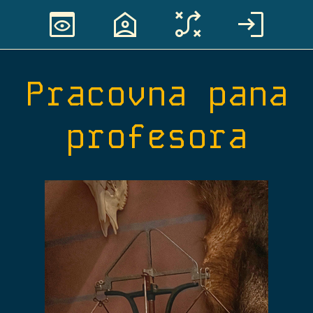
preview
location_home
tactic
login
Pracovna pana
profesora